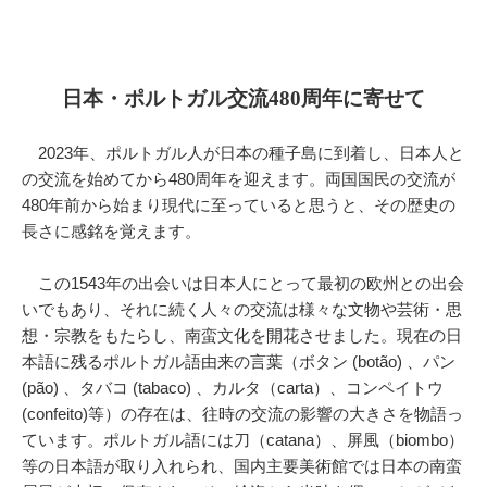
日本・ポルトガル交流480周年に寄せて
2023年、ポルトガル人が日本の種子島に到着し、日本人と
の交流を始めてから480周年を迎えます。両国国民の交流が
480年前から始まり現代に至っていると思うと、その歴史の
長さに感銘を覚えます。
この1543年の出会いは日本人にとって最初の欧州との出会
いでもあり、それに続く人々の交流は様々な文物や芸術・思
想・宗教をもたらし、南蛮文化を開花させました。現在の日
本語に残るポルトガル語由来の言葉（ボタン (botão) 、パン
(pão) 、タバコ (tabaco) 、カルタ（carta）、コンペイトウ
(confeito)等）の存在は、往時の交流の影響の大きさを物語っ
ています。ポルトガル語には刀（catana）、屏風（biombo）
等の日本語が取り入れられ、国内主要美術館では日本の南蛮