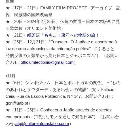
週間
★（17日－21日）FAMILY FILM PROJECT - アーカイブ、記
憶、民族誌の国際映画祭
★（20日－2024年2月25日）伝統の変遷 – 日本の木版画に見
る歌舞伎（オリエント美術館）
★（21日）
紙芝居「ももこ：東洋への物語の旅！」
★（25日－12月31日）“Furusato - O Japão e o japonismo à
luz de uma antropologia da reiteração poética” （“ふるさと ―
詩的反復の人類学から見た日本とジャポニズム”） （お問い
合わせ:
officiumlectionis@gmail.com
）
•11月
★（6日）シンポジウム「日本とポルトガルの関係」 − “もの
のあわれとサウダーデ：ある出会いの物語”（於：Palácio
Ceia, Rua da Escola Politécnica, N.º 147、お問い合わせ：
gcri@uab.pt
）
★（11日－25日）Conhecer o Japão através de objectos
excepcionais （“特別なモノを通して知る日本”）（お問い合
わせ:
afp@cultureintranslation.com
）