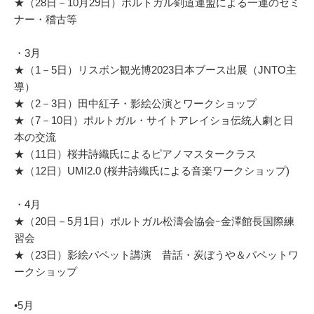
★（28日－10月29日）ポルトガル剣道連盟による一連のセミ
ナー・稽古等
・3月
★（1－5日）リスボン観光博2023日本ブース出展（JNTO主
導）
★（2－3日）田中紅子・影絵公演とワークショップ
★（7－10日）ポルトガル・サイトアレイショ伝統人劇と日
本の交流
★（11日）桜井詩織氏によるピアノマスタークラス
★（12日）UMI2.0 (桜井詩織氏による音楽ワークショップ)
・4月
★（20日－5月1日）ポルトガル松濤会協会ｰ金澤館長国際練
習会
★（23日）影絵パペット講演 昔話・炭ぼうや＆パペットワ
ークショップ
•5月