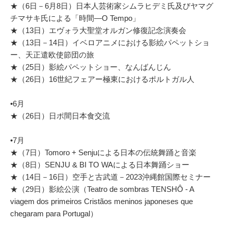
★（6日－6月8日）日本人芸術家シムラヒデミ氏及びヤマグ
チマサキ氏による「時間―O Tempo」
★（13日）エヴォラ大聖堂オルガン修復記念演奏会
★（13日－14日）イベロアニメにおける影絵パペットショ
ー、天正遣欧使節団の旅
★（25日）影絵パペットショー、なんばんじん
★（26日）16世紀フェアー極東におけるポルトガル人
•6月
★（26日）日ポ間日本食交流
•7月
★（7日）Tomoro + Senjuによる日本の伝統舞踊と音楽
★（8日）SENJU & BI TO WAによる日本舞踊ショー
★（14日－16日）空手と古武道－2023沖縄館国際セミナー
★（29日）影絵公演（Teatro de sombras TENSHÔ - A
viagem dos primeiros Cristãos meninos japoneses que
chegaram para Portugal）