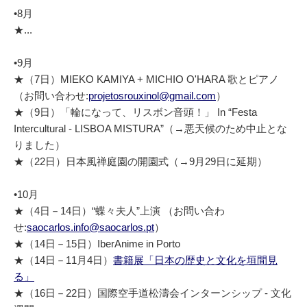
•8月
★...
•9月
★（7日）MIEKO KAMIYA + MICHIO O'HARA 歌とピアノ
（お問い合わせ:
projetosrouxinol@gmail.com
）
★（9日）「輪になって、リスボン音頭！」 In “Festa
Intercultural - LISBOA MISTURA”（→悪天候のため中止とな
りました）
★（22日）日本風禅庭園の開園式（→9月29日に延期）
•10月
★（4日－14日）“蝶々夫人”上演 （お問い合わ
せ:
saocarlos.info@saocarlos.pt
）
★（14日－15日）IberAnime in Porto
★（14日－11月4日）
書籍展「日本の歴史と文化を垣間見
る」
★（16日－22日）国際空手道松濤会インターンシップ - 文化