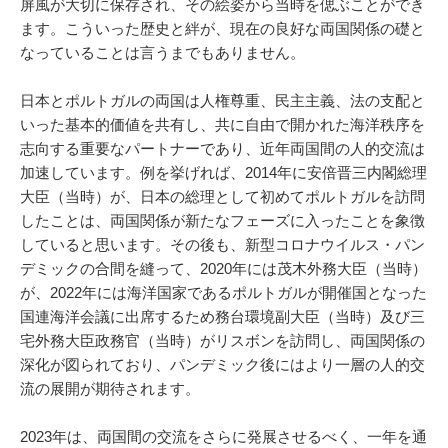
屏風が大切に保存され、その絵姿から当時を偲ぶことができ
ます。こういった歴史と絆が、現在の良好な両国関係の礎と
なっていることは言うまでもありません。
日本とポルトガルの両国は人権尊重、民主主義、法の支配と
いった基本的価値を共有し、共に自由で開かれた海洋秩序を
志向する重要なパートナーであり、近年両国間の人的交流は
加速しています。例を挙げれば、2014年に安倍晋三内閣総理
大臣（当時）が、日本の総理として初めてポルトガルを訪問
したことは、両国関係が新たなフェーズに入ったことを象徴
していると思います。その後も、新型コロナウイルス・パン
デミックの合間を縫って、2020年には茂木外務大臣（当時）
が、2022年には海洋国家であるポルトガルが開催国となった
国連海洋会議に出席するため務台環境副大臣（当時）及び三
宅外務大臣政務官（当時）がリスボンを訪問し、両国関係の
深化が図られており、パンデミック後にはより一層の人的交
流の展開が期待されます。
2023年は、両国間の交流をさらに発展させるべく、一年を通