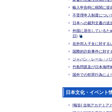
輸入申告時に税関に提出
不受理申入制度について 
日本への裁判文書の送達・
外国に居住しているため
日)
在外邦人子女に対するい
国際的詐欺事件に対する注
ジャパン・レール・パスを
竹島問題及び日本海呼称
国外での犯罪行為により
日本文化・イベント
[報告] 当地アカデ