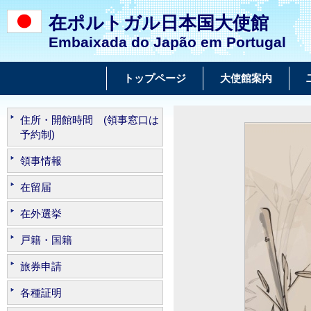
在ポルトガル日本国大使館
Embaixada do Japão em Portugal
トップページ
大使館案内
住所・開館時間 (領事窓口は
予約制)
領事情報
在留届
在外選挙
戸籍・国籍
旅券申請
各種証明