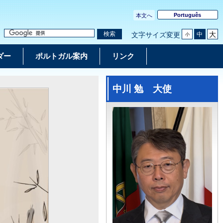
Português
本文へ
大
検索
中
文字サイズ変更
小
ダー
ポルトガル案内
リンク
中川 勉 大使