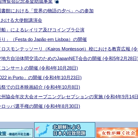
本万国博覧会記念基金助成事業
テ図書館における「世界の物語の夕べ」への参加
e Jrにおける大使館講演会
「寶船」によるレイリア及びコインブラ公演
（Festa do Japão em Lisboa）の開催
ロスモンテッソーリ（Kairos Montessori）校における教育広報 (令
び地方自治体間交流のためのJapanNET会合の開催 (令和5年2月28日
コンサートの開催 (令和4年10月28日)
022 in Porto」の開催 (令和4年10月23日)
画祭での日本映画紹介 (令和4年10月8日)
欧州協会年次大会オープニングレセプションの実施 (令和4年9月14日
ーロッパ選手権の開催 (令和4年8月30日)