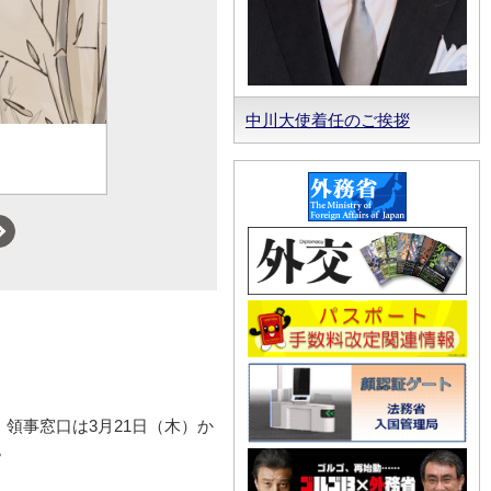
中川大使着任のご挨拶
します
Next
ます。領事窓口は3月21日（木）か
。