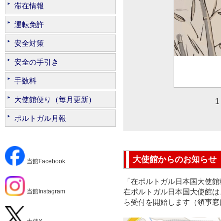
滞在情報
運転免許
安全対策
安全の手引き
ポル
手数料
大使館便り（毎月更新）
1 
ポルトガル月報
大使館からのお知らせ
当館Facebook
「在ポルトガル日本国大使館
在ポルトガル日本国大使館は、令和
当館Instagram
ら受付を開始します（領事窓