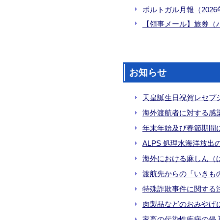
ポルトガル月報（2026年5
【領事メール】旅券（パス
お知らせ
天皇誕生日祝賀レセプ
海外渡航者に対する感
年末年始及び春節期間
ALPS 処理水海洋放出
海外における麻しん（は
渡航先からの「いきもの
特殊詐欺事件に関する注
肉製品などのおみやげにつ
家畜の伝染性疾病の侵入