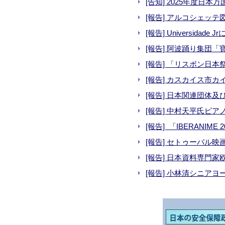
[告知] 2025年度日
[報告] アルコシェッ
[報告] Universidad
[報告] 阿波踊り集団
[報告] 「リスボン日本祭り」
[報告] カスカイス市カイ
[報告] 日本関連団体及
[報告] 中村天平氏ピアノ
[報告] 「IBERANIME 2
[報告] セトゥーバル映
[報告] 日本資料専門家
[報告] 小林清シニアヨ