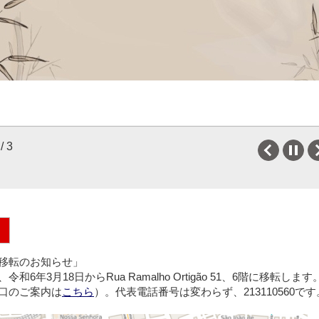
トガルに短期滞在中の皆様へ たびレジへのご登録を必ずお願いいた
/ 3
Previous
移転のお知らせ」
6年3月18日からRua Ramalho Ortigão 51、6階に移転し
口のご案内は
こちら
）。代表電話番号は変わらず、213110560です