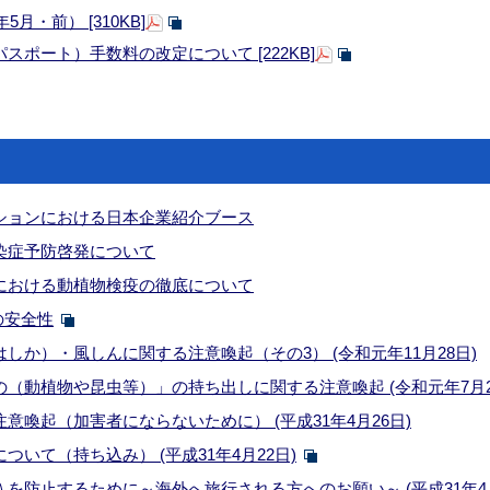
月・前） [310KB]
ポート）手数料の改定について [222KB]
ションにおける日本企業紹介ブース
染症予防啓発について
における動植物検疫の徹底について
の安全性
しか）・風しんに関する注意喚起（その3） (令和元年11月28日)
（動植物や昆虫等）」の持ち出しに関する注意喚起 (令和元年7月2
意喚起（加害者にならないために） (平成31年4月26日)
いて（持ち込み） (平成31年4月22日)
を防止するために～海外へ旅行される方へのお願い～ (平成31年4月